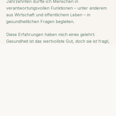
Jahrzehnten durfte ich Menschen in
verantwortungsvollen Funktionen – unter anderem
aus Wirtschaft und öffentlichem Leben – in
gesundheitlichen Fragen begleiten.
Diese Erfahrungen haben mich eines gelehrt:
Gesundheit ist das wertvollste Gut, doch sie ist fragil,
wenn wir die Verbindung zur Natur und zu uns
selbst verlieren.
Heute fliessen diese globalen Erfahrungen in meine
Online-Beratungen sowie in die persönliche
Begleitung in unserer Praxis in Gersau ein. Dabei
verbinde ich individuelle Beratung mit der
besonderen Ruhe und Kraft der Rigi-Region.
Mehr über meinen beruflichen Werdegang auf
LinkedIn...